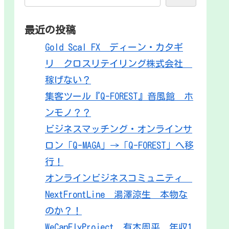
最近の投稿
Gold Scal FX ディーン・カタギ
リ クロスリテイリング株式会社
稼げない？
集客ツール『Q-FOREST』音風館 ホ
ンモノ？？
ビジネスマッチング・オンラインサ
ロン「Q-MAGA」→「Q-FOREST」へ移
行！
オンラインビジネスコミュニティ
NextFrontLine 湯澤涼生 本物な
のか？！
WeCanFlyProject 有本周平 年収1