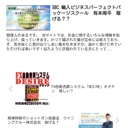
SBC 輸入ビジネスパーフェクトパ
未分類
ッケージスクール 有本周平 稼
げる？？
管理人のまるです。 当サイトでは、お金に関するいろんな情報を取
り上げ、探っていきます。かつて騙された傷が完全には癒えておら
ず、気を抜くと素が出てしまい毒を吐きますが、温かく受けとめてい
ただければ幸いです！似たように彷徨われている方にとって...
FX自動売買システム「DESIRE」オタケ
ン 怪しい？
相場師朗のショットガン投資法 ウイニ
ングクルー株式会社 稼げる？