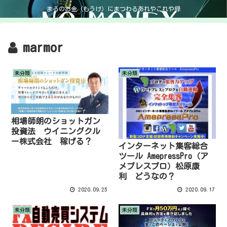
まるのお金（もうけ）にまつわるあれやこれや録
marmor
未分類
未分類
相場師朗のショットガン
投資法 ウイニングクル
ー株式会社 稼げる？
インターネット集客総合
ツール AmepressPro（ア
メプレスプロ）松原康
利 どうなの？
2020.09.25
2020.09.17
未分類
未分類