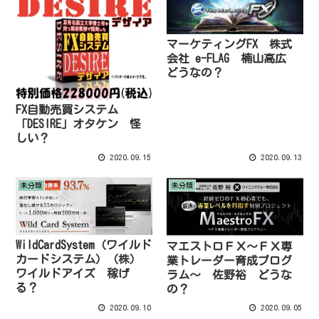
マーケティングFX 株式
会社 e-FLAG 楠山高広
どうなの？
FX自動売買システム
「DESIRE」オタケン 怪
しい？
2020.09.15
2020.09.13
未分類
未分類
WildCardSystem（ワイルド
マエストロＦＸ～ＦＸ専
カードシステム）（株）
業トレーダー育成プログ
ワイルドアイズ 稼げ
ラム～ 佐野裕 どうな
る？
の？
2020.09.10
2020.09.05