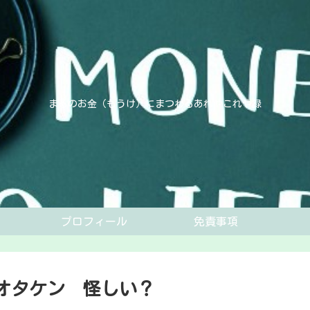
まるのお金（もうけ）にまつわるあれやこれや録
プロフィール
免責事項
E」オタケン 怪しい？