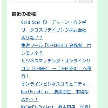
最近の投稿
Gold Scal FX ディーン・カタギ
リ クロスリテイリング株式会社
稼げない？
集客ツール『Q-FOREST』音風館 ホ
ンモノ？？
ビジネスマッチング・オンラインサ
ロン「Q-MAGA」→「Q-FOREST」へ移
行！
オンラインビジネスコミュニティ
NextFrontLine 湯澤涼生 本物な
のか？！
WeCanFlyProject 有本周平 年収1