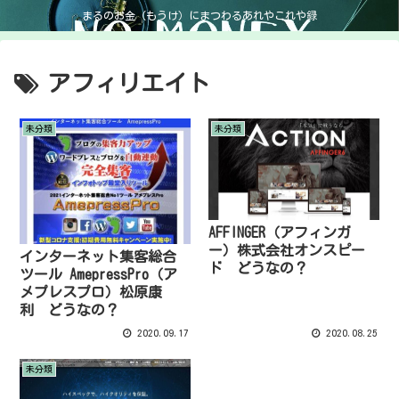
まるのお金（もうけ）にまつわるあれやこれや録
アフィリエイト
未分類
未分類
AFFINGER（アフィンガ
ー）株式会社オンスピー
インターネット集客総合
ド どうなの？
ツール AmepressPro（ア
メプレスプロ）松原康
利 どうなの？
2020.09.17
2020.08.25
未分類