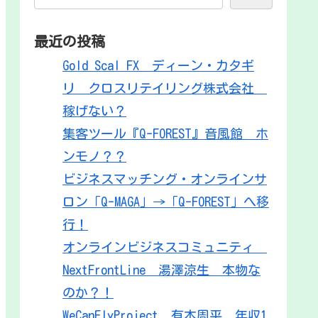
最近の投稿
Gold Scal FX ディーン・カタギ
リ クロスリテイリング株式会社
稼げない？
集客ツール『Q-FOREST』音風館 ホ
ンモノ？？
ビジネスマッチング・オンラインサ
ロン「Q-MAGA」→「Q-FOREST」へ移
行！
オンラインビジネスコミュニティ
NextFrontLine 湯澤涼生 本物な
のか？！
WeCanFlyProject 有本周平 年収1