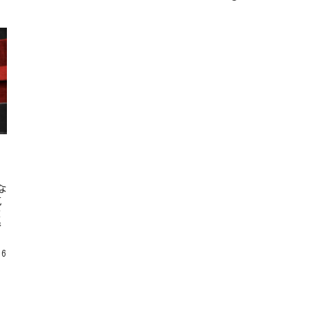
な
気
と
で
16